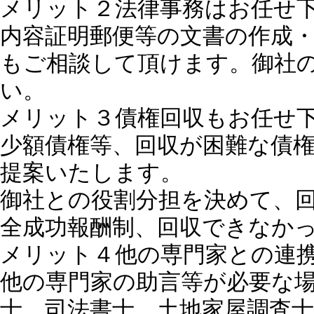
メリット２
法律事務はお任せ
内容証明郵便等の文書の作成
もご相談して頂けます。御社
い。
メリット３
債権回収もお任せ
少額債権等、回収が困難な債
提案いたします。
御社との役割分担を決めて、
全成功報酬制、回収できなか
メリット４
他の専門家との連
他の専門家の助言等が必要な
士、司法書士、土地家屋調査